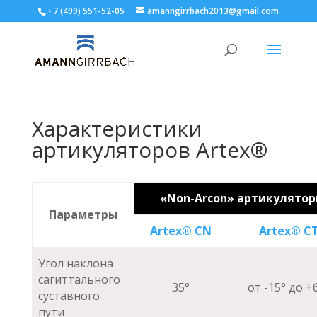
+7 (499) 551-52-05
amanngirrbach2013@gmail.com
Характеристики
артикуляторов Artex®
«Non-Arcon» артикулято
Параметры
Artex® CN
Artex® C
Угол наклона
сагиттального
35°
от -15° до +
суставного
пути