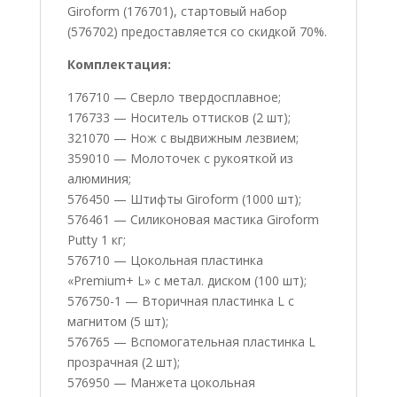
Giroform (
176701), стартовый набор
(576702) предоставляется со скидкой 70%.
Комплектация:
176710 — Сверло твердосплавное;
176733 — Носитель оттисков (2 шт);
321070 — Нож с выдвижным лезвием;
359010 — Молоточек с рукояткой из
алюминия;
576450 — Штифты Giroform (1000 шт);
576461 — Силиконовая мастика Giroform
Putty 1 кг;
576710 — Цокольная пластинка
«Premium+ L» с метал. диском (100 шт);
576750-1 — Вторичная пластинка L с
магнитом (5 шт);
576765 — Вспомогательная пластинка L
прозрачная (2 шт);
576950 — Манжета цокольная