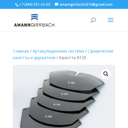
+7 (499) 551-52-05
amanngirrbach2013@gmail.com
Главная
/
Артикуляционная система
/
Сферические
калотты и держатели
/ Калотта R125