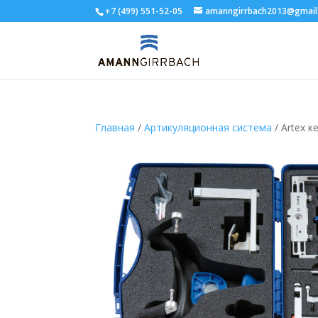
+7 (499) 551-52-05
amanngirrbach2013@gmail
Главная
/
Артикуляционная система
/ Artex к