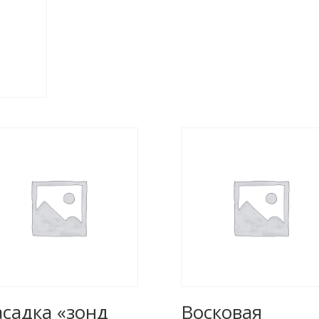
садка «зонд
Восковая