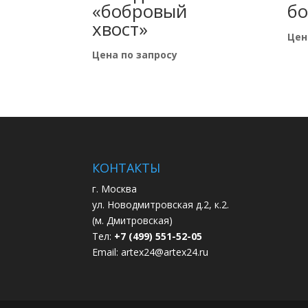
«бобровый
б
хвост»
Цен
Цена по запросу
КОНТАКТЫ
г. Москва
ул. Новодмитровская д.2, к.2.
(м. Дмитровская)
Тел:
+7 (499) 551-52-05
Email:
artex24@artex24.ru